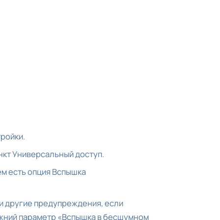
тройки.
нкт Универсальный доступ.
ем есть опция Вспышка
 и другие предупреждения, если
ижний параметр «Вспышка в бесшумном