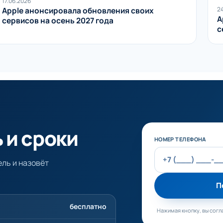
17.06.2026
Apple анонсировала обновления своих
2
A
сервисов на осень 2027 года
с
 и сроки
Не заполняйте эт
НОМЕР ТЕЛЕФОНА
ль и назовёт
П
бесплатно
Нажимая кнопку, вы согл