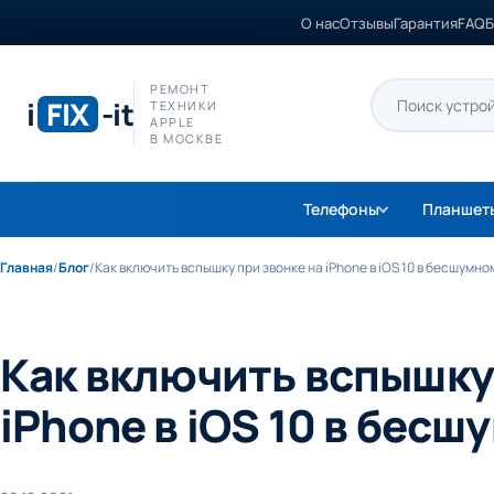
О нас
Отзывы
Гарантия
FAQ
Б
РЕМОНТ
i
FIX
-it
ТЕХНИКИ
APPLE
В МОСКВЕ
Телефоны
Планшет
Главная
/
Блог
/
Как включить вспышку при звонке на iPhone в iOS 10 в бесшумн
Как включить вспышку 
iPhone в iOS 10 в бес