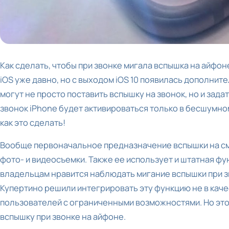
Как сделать, чтобы при звонке мигала вспышка на айфон
iOS уже давно, но с выходом iOS 10 появилась дополнит
могут не просто поставить вспышку на звонок, но и зада
звонок iPhone будет активироваться только в бесшумно
как это сделать!
Вообще первоначальное предназначение вспышки на с
фото- и видеосъемки. Также ее использует и штатная ф
владельцам нравится наблюдать мигание вспышки при зв
Купертино решили интегрировать эту функцию не в каче
пользователей с ограниченными возможностями. Но эт
вспышку при звонке на айфоне.