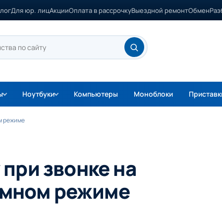
лог
Для юр. лиц
Акции
Оплата в рассрочку
Выездной ремонт
Обмен
Раз
ы
Ноутбуки
Компьютеры
Моноблоки
Приставк
ом режиме
при звонке на
шумном режиме