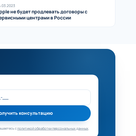
4.03.2023
pple не будет продлевать договоры с
ервисными центрами в России
о поле
олучить консультацию
ашаетесь с
политикой обработки персональных данных
.