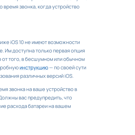
 время звонка, когда устройство
иже iOS 10 не имеют возможности
. Им доступна только первая опция
о от того, в бесшумном или обычном
одробную
инструкцию
— по своей сути
зования различных версий iOS.
мя звонка на ваше устройство в
Должны вас предупредить, что
ние расхода батареи на вашем