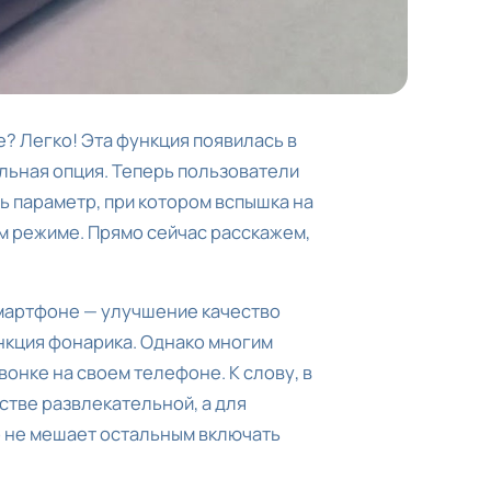
е? Легко! Эта функция появилась в
ельная опция. Теперь пользователи
ть параметр, при котором вспышка на
м режиме. Прямо сейчас расскажем,
мартфоне — улучшение качество
ункция фонарика. Однако многим
онке на своем телефоне. К слову, в
стве развлекательной, а для
о не мешает остальным включать