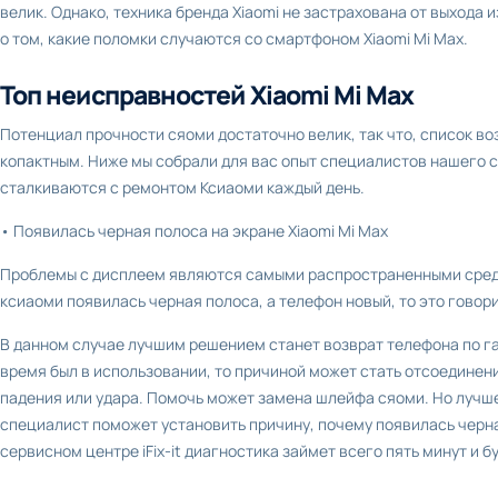
велик. Однако, техника бренда Xiaomi не застрахована от выхода 
о том, какие поломки случаются со смартфоном Xiaomi Mi Mах.
Топ неисправностей Xiaomi Mi Mах
Потенциал прочности сяоми достаточно велик, так что, список в
копактным. Ниже мы собрали для вас опыт специалистов нашего 
сталкиваются с ремонтом Ксиаоми каждый день.
• Появилась черная полоса на экране Xiaomi Mi Mах
Проблемы с дисплеем являются самыми распространенными среди
ксиаоми появилась черная полоса, а телефон новый, то это говор
В данном случае лучшим решением станет возврат телефона по га
время был в использовании, то причиной может стать отсоединен
падения или удара. Помочь может замена шлейфа сяоми. Но лучше
специалист поможет установить причину, почему появилась черная
сервисном центре iFix-it диагностика займет всего пять минут и 