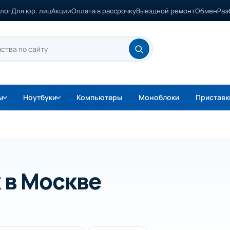
лог
Для юр. лиц
Акции
Оплата в рассрочку
Выездной ремонт
Обмен
Раз
ы
Ноутбуки
Компьютеры
Моноблоки
Приставк
 в Москве