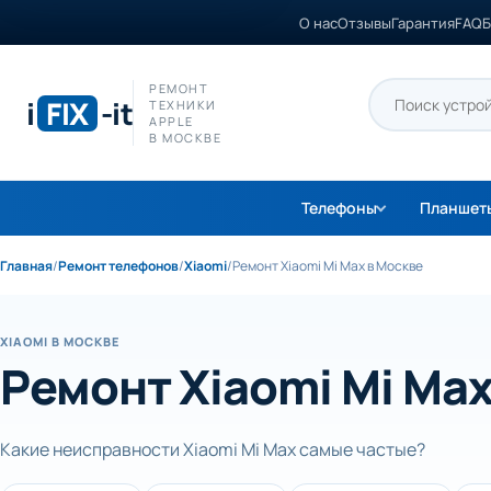
О нас
Отзывы
Гарантия
FAQ
Б
РЕМОНТ
i
FIX
-it
ТЕХНИКИ
APPLE
В МОСКВЕ
Телефоны
Планшет
Главная
/
Ремонт телефонов
/
Xiaomi
/
Ремонт Xiaomi Mi Max в Москве
XIAOMI В МОСКВЕ
Ремонт Xiaomi Mi Max
Какие неисправности Xiaomi Mi Mах самые частые?