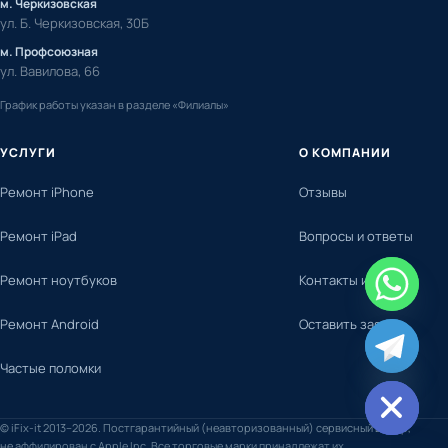
м. Черкизовская
ул. Б. Черкизовская, 30Б
м. Профсоюзная
ул. Вавилова, 66
График работы указан в разделе «Филиалы»
УСЛУГИ
О КОМПАНИИ
Ремонт iPhone
Отзывы
Ремонт iPad
Вопросы и ответы
Ремонт ноутбуков
Контакты и адреса
Ремонт Android
Оставить заявку
chaty
Частые поломки
Hide
© iFix-it 2013–2026. Постгарантийный (неавторизованный) сервисный центр,
не аффилирован с Apple Inc. Все торговые марки принадлежат их