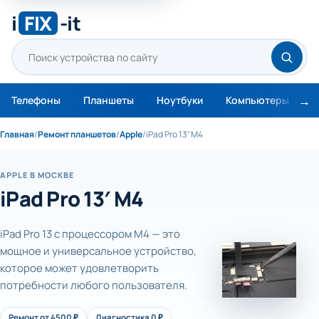
i
FIX
-it
Телефоны
Планшеты
Ноутбуки
Компьютеры
М
Главная
/
Ремонт планшетов
/
Apple
/
iPad Pro 13′ M4
APPLE В МОСКВЕ
iPad Pro 13′ M4
iPad Pro 13 с процессором M4 — это
мощное и универсальное устройство,
которое может удовлетворить
потребности любого пользователя.
Ремонт от 4500 ₽
Диагностика 0 ₽