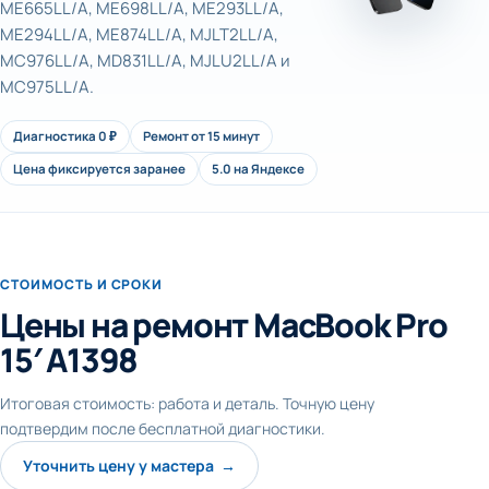
ME665LL/A, ME698LL/A, ME293LL/A,
ME294LL/A, ME874LL/A, MJLT2LL/A,
MC976LL/A, MD831LL/A, MJLU2LL/A и
MC975LL/A.
Диагностика 0 ₽
Ремонт от 15 минут
Цена фиксируется заранее
5.0 на Яндексе
СТОИМОСТЬ И СРОКИ
Цены на ремонт MacBook Pro
15′ A1398
Итоговая стоимость: работа и деталь. Точную цену
подтвердим после бесплатной диагностики.
Уточнить цену у мастера →