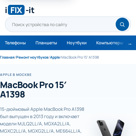
i
FIX
-it
Телефоны
Планшеты
Ноутбуки
Компьютеры
М
Главная
/
Ремонт ноутбуков
/
Apple
/
MacBook Pro 15′ A1398
APPLE В МОСКВЕ
MacBook Pro 15′
A1398
15-дюймовый Apple MacBook Pro A1398
был выпущен в 2013 году и включает
модели MJLQ2LL/A, MGXA2LL/A,
MGXC2LL/A, MGXG2LL/A, ME664LL/A,