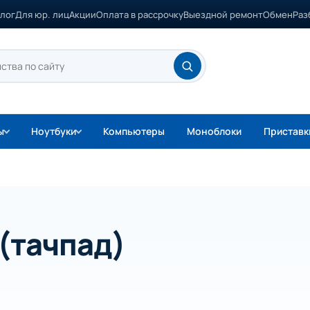
лог
Для юр. лиц
Акции
Оплата в рассрочку
Выездной ремонт
Обмен
Раз
ы
Ноутбуки
Компьютеры
Моноблоки
Приставк
 (тачпад)