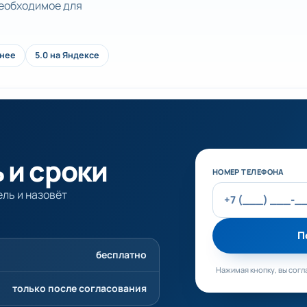
необходимое для
анее
5.0 на Яндексе
 и сроки
Не заполняйте эт
НОМЕР ТЕЛЕФОНА
ль и назовёт
П
бесплатно
Нажимая кнопку, вы согл
только после согласования