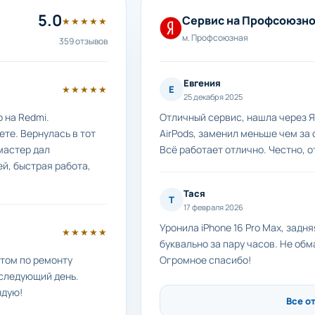
5.0
Сервис на Профсоюзн
★★★★★
м. Профсоюзная
359 отзывов
Евгения
★★★★★
Е
25 декабря 2025
 на Redmi.
Отличный сервис, нашла через Я
те. Вернулась в тот
AirPods, заменил меньше чем за 
мастер дал
Всё работает отлично. Честно, о
й, быстрая работа,
Тася
Т
17 февраля 2026
Уронила iPhone 16 Pro Max, задн
★★★★★
буквально за пару часов. Не обм
етом по ремонту
Огромное спасибо!
 следующий день.
ндую!
Все о