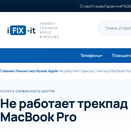
О нас
Отзывы
Гарантия
FAQ
Б
РЕМОНТ
i
FIX
-it
ТЕХНИКИ
APPLE
В МОСКВЕ
Телефоны
Планшет
Главная
/
Ремонт ноутбуков
/
Apple
/
Не работает трекпад (тачпад) MacBook Pro
УСЛУГА СЕРВИСНОГО ЦЕНТРА
Не работает трекпад
MacBook Pro