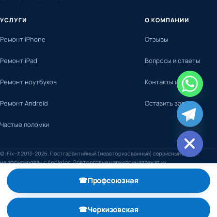
УСЛУГИ
О КОМПАНИИ
Ремонт iPhone
Отзывы
Ремонт iPad
Вопросы и ответы
Ремонт ноутбуков
Контакты и адреса
Ремонт Android
Оставить заявку
chaty
Частые поломки
Hide
© iFix-it 2013–2026. Постгарантийный (неавторизованный) сервисный центр,
не аффилирован с Apple Inc. Все торговые марки принадлежат их
правообладателям.
☎
Профсоюзная
, телефон +7 (495) 798-59-52
☎
Черкизовская
, телефон +7 (495) 789-74-29