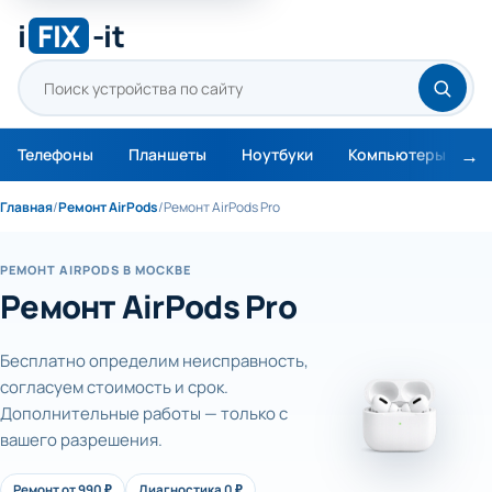
i
FIX
-it
Телефоны
Планшеты
Ноутбуки
Компьютеры
М
Главная
/
Ремонт AirPods
/
Ремонт AirPods Pro
РЕМОНТ AIRPODS В МОСКВЕ
Ремонт AirPods Pro
Бесплатно определим неисправность,
согласуем стоимость и срок.
Дополнительные работы — только с
вашего разрешения.
Ремонт от 990 ₽
Диагностика 0 ₽