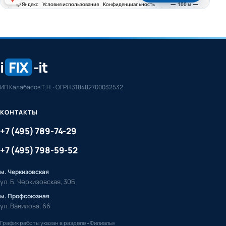
i
FIX
-it
ИП Калабасов Т.Н. · ОГРН 318482700032532
КОНТАКТЫ
+7 (495) 789-74-29
+7 (495) 798-59-52
м. Черкизовская
ул. Б. Черкизовская, 30Б
м. Профсоюзная
ул. Вавилова, 66
График работы указан в разделе «Филиалы»