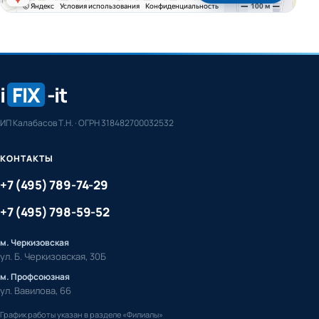
i
FIX
-it
ИП Калабасов Т.Н. · ОГРН 318482700032532
КОНТАКТЫ
+7 (495) 789-74-29
+7 (495) 798-59-52
м. Черкизовская
ул. Б. Черкизовская, 30Б
м. Профсоюзная
ул. Вавилова, 66
График работы указан в разделе «Филиалы»