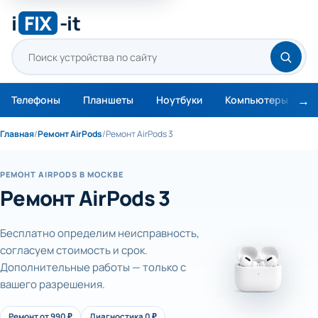
i
FIX
-it
Телефоны
Планшеты
Ноутбуки
Компьютеры
М
Главная
/
Ремонт AirPods
/
Ремонт AirPods 3
РЕМОНТ AIRPODS В МОСКВЕ
Ремонт AirPods 3
Бесплатно определим неисправность,
согласуем стоимость и срок.
Дополнительные работы — только с
вашего разрешения.
Ремонт от 990 ₽
Диагностика 0 ₽