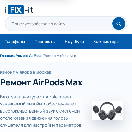
i
FIX
-it
Телефоны
Планшеты
Ноутбуки
Компьютеры
М
Главная
/
Ремонт AirPods
/
Ремонт AirPods Max
РЕМОНТ AIRPODS В МОСКВЕ
Ремонт AirPods Max
Блютуз гарнитура от Apple имеет
узнаваемый дизайн и обеспечивает
высококачественный звук с системой
отслеживания движения головы
слушателя для настройки параметров.