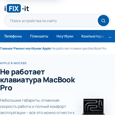
i
FIX
-it
Телефоны
Планшеты
Ноутбуки
Компьютеры
М
Главная
/
Ремонт ноутбуков
/
Apple
/
Не работает клавиатура MacBook Pro
APPLE В МОСКВЕ
Не работает
клавиатура MacBook
Pro
Небольшие габариты, отменная
скорость работы и полный комфорт
эксплуатации – все это можно отнести к