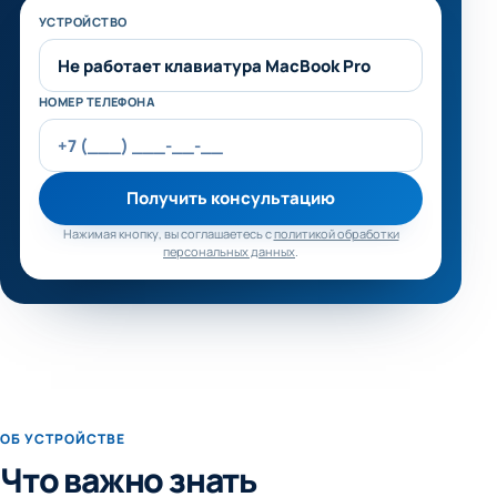
Не заполняйте это поле
УСТРОЙСТВО
НОМЕР ТЕЛЕФОНА
Получить консультацию
Нажимая кнопку, вы соглашаетесь с
политикой обработки
персональных данных
.
ОБ УСТРОЙСТВЕ
Что важно знать