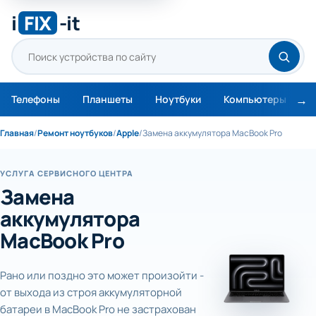
i
FIX
-it
Телефоны
Планшеты
Ноутбуки
Компьютеры
М
Главная
/
Ремонт ноутбуков
/
Apple
/
Замена аккумулятора MacBook Pro
УСЛУГА СЕРВИСНОГО ЦЕНТРА
Замена
аккумулятора
MacBook Pro
Рано или поздно это может произойти -
от выхода из строя аккумуляторной
батареи в MacBook Pro не застрахован