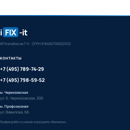
i
FIX
-it
ИП Калабасов Т.Н. · ОГРН 318482700032532
КОНТАКТЫ
+7 (495) 789-74-29
+7 (495) 798-59-52
м. Черкизовская
ул. Б. Черкизовская, 30Б
м. Профсоюзная
ул. Вавилова, 66
График работы указан в разделе «Филиалы»