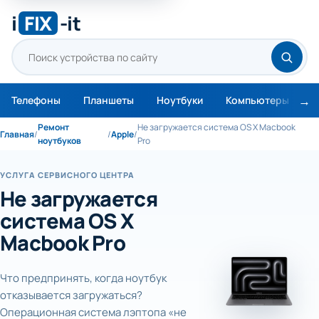
i
FIX
-it
Телефоны
Планшеты
Ноутбуки
Компьютеры
М
Ремонт
Не загружается система OS X Macbook
Главная
/
/
Apple
/
ноутбуков
Pro
УСЛУГА СЕРВИСНОГО ЦЕНТРА
Не загружается
система OS X
Macbook Pro
Что предпринять, когда ноутбук
отказывается загружаться?
Операционная система лэптопа «не