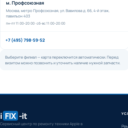
м. Профсоюзная
Москва, метро Профсоюзная, ул. Вавилова д. 66, 4-й этаж,
павильон 403
пн-пт 11:00–20:00 · сб-вс 11:00–20:00
+7 (495) 798-59-52
Выберите филиал — карта переключится автоматически. Перед
визитом можно позвонить и уточнить наличие нужной запчасти.
i
FIX
-it
УС
Сервисный центр по ремонту техники Apple в
Рем