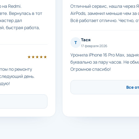
 на Redmi.
Отличный сервис, нашла через Я
те. Вернулась в тот
AirPods, заменил меньше чем за 
мастер дал
Всё работает отлично. Честно, о
й, быстрая работа,
Тася
Т
17 февраля 2026
Уронила iPhone 16 Pro Max, задн
★★★★★
буквально за пару часов. Не обм
етом по ремонту
Огромное спасибо!
 следующий день.
ндую!
Все о