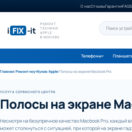
О нас
Отзывы
Гарантия
FAQ
Б
РЕМОНТ
i
FIX
-it
ТЕХНИКИ
APPLE
В МОСКВЕ
Телефоны
Планшет
Главная
/
Ремонт ноутбуков
/
Apple
/
Полосы на экране Macbook Pro
УСЛУГА СЕРВИСНОГО ЦЕНТРА
Полосы на экране Ma
Несмотря на безупречное качество Macbook Pro, каждый 
может столкнуться с ситуацией, при которой на экране га