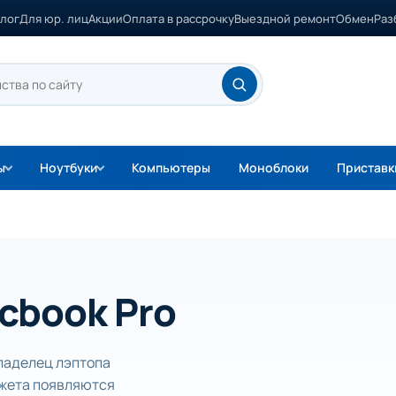
лог
Для юр. лиц
Акции
Оплата в рассрочку
Выездной ремонт
Обмен
Раз
ы
Ноутбуки
Компьютеры
Моноблоки
Приставк
cbook Pro
владелец лэптопа
джета появляются