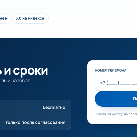
анее
5.0 на Яндексе
 и сроки
Не заполняйте эт
НОМЕР ТЕЛЕФОНА
ль и назовёт
П
бесплатно
Нажимая кнопку, вы согл
только после согласования