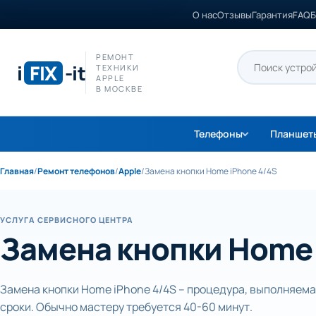
О нас
Отзывы
Гарантия
FAQ
Б
РЕМОНТ
i
FIX
-it
ТЕХНИКИ
APPLE
В МОСКВЕ
Телефоны
Планшет
Главная
/
Ремонт телефонов
/
Apple
/
Замена кнопки Home iPhone 4/4S
УСЛУГА СЕРВИСНОГО ЦЕНТРА
Замена кнопки Home 
Замена кнопки Home iPhone 4/4S – процедура, выполняема
сроки. Обычно мастеру требуется 40-60 минут.