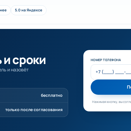
анее
5.0 на Яндексе
 и сроки
Не заполняйте эт
НОМЕР ТЕЛЕФОНА
ль и назовёт
П
бесплатно
Нажимая кнопку, вы согл
только после согласования