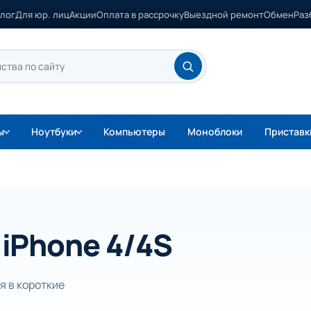
лог
Для юр. лиц
Акции
Оплата в рассрочку
Выездной ремонт
Обмен
Раз
ы
Ноутбуки
Компьютеры
Моноблоки
Приставк
iPhone 4/4S
я в короткие