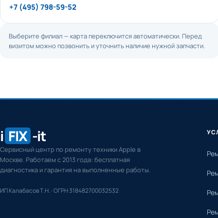
+7 (495) 798-59-52
Выберите филиал — карта переключится автоматически. Перед
визитом можно позвонить и уточнить наличие нужной запчасти.
i
FIX
-it
УС
Сервисный центр по ремонту техники Apple в
Рем
Москве. Работаем с 2013 года: бесплатная
диагностика и гарантия на выполненные работы.
Рем
ИП Калабасов Т.Н. · ОГРН 318482700032532
Рем
Рем