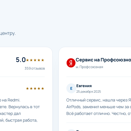
центру.
5.0
Сервис на Профсоюзн
★★★★★
м. Профсоюзная
359 отзывов
Евгения
★★★★★
Е
25 декабря 2025
 на Redmi.
Отличный сервис, нашла через Я
те. Вернулась в тот
AirPods, заменил меньше чем за 
мастер дал
Всё работает отлично. Честно, о
й, быстрая работа,