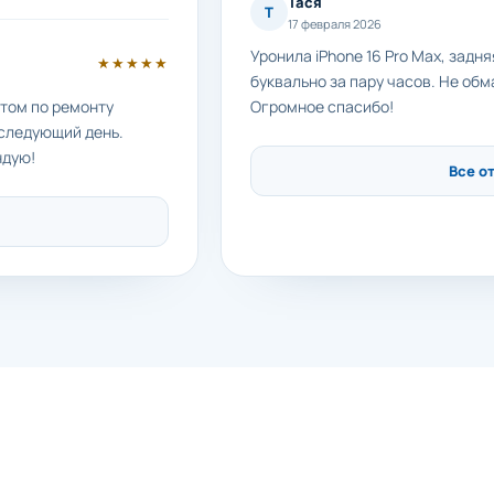
Тася
Т
17 февраля 2026
Уронила iPhone 16 Pro Max, задн
★★★★★
буквально за пару часов. Не обм
етом по ремонту
Огромное спасибо!
 следующий день.
ндую!
Все о