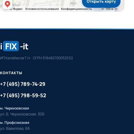
Открыть карту
i
FIX
-it
ИП Калабасов Т.Н. · ОГРН 318482700032532
КОНТАКТЫ
+7 (495) 789-74-29
+7 (495) 798-59-52
м. Черкизовская
ул. Б. Черкизовская, 30Б
м. Профсоюзная
ул. Вавилова, 66