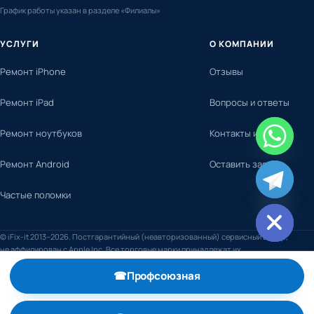
График работы указан в разделе «Филиалы»
УСЛУГИ
О КОМПАНИИ
Ремонт iPhone
Отзывы
Ремонт iPad
Вопросы и ответы
Ремонт ноутбуков
Контакты и адреса
Ремонт Android
Оставить заявку
chaty
Частые поломки
Hide
© iFix-it 2013–2026. Постгарантийный (неавторизованный) сервисный центр,
не аффилирован с Apple Inc. Все торговые марки принадлежат их
правообладателям.
☎
Профсоюзная
, телефон +7 (495) 798-59-52