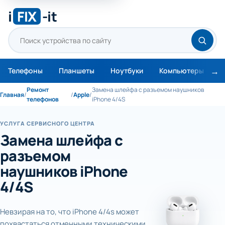
i
FIX
-it
Телефоны
Планшеты
Ноутбуки
Компьютеры
М
Ремонт
Замена шлейфа с разъемом наушников
Главная
/
/
Apple
/
телефонов
iPhone 4/4S
УСЛУГА СЕРВИСНОГО ЦЕНТРА
Замена шлейфа с
разъемом
наушников iPhone
4/4S
Невзирая на то, что iPhone 4/4s может
похвастаться отменными техническими