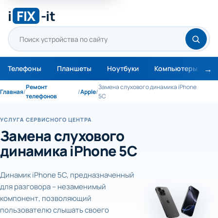
i
FIX
-it
Телефоны
Планшеты
Ноутбуки
Компьютеры
М
Ремонт
Замена слухового динамика iPhone
Главная
/
/
Apple
/
телефонов
5C
УСЛУГА СЕРВИСНОГО ЦЕНТРА
Замена слухового
динамика iPhone 5C
Динамик iPhone 5C, предназначенный
для разговора – незаменимый
компонент, позволяющий
пользователю слышать своего