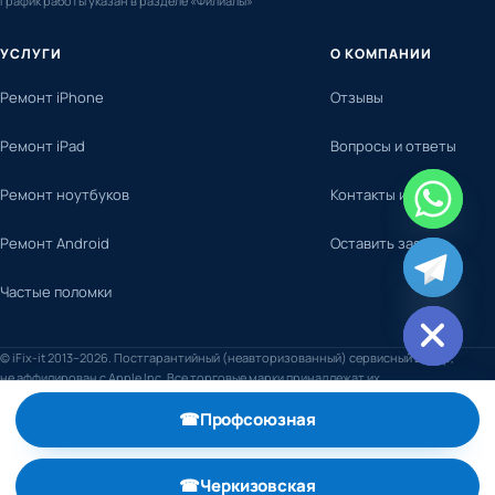
График работы указан в разделе «Филиалы»
УСЛУГИ
О КОМПАНИИ
Ремонт iPhone
Отзывы
Ремонт iPad
Вопросы и ответы
Ремонт ноутбуков
Контакты и адреса
Ремонт Android
Оставить заявку
chaty
Частые поломки
Hide
© iFix-it 2013–2026. Постгарантийный (неавторизованный) сервисный центр,
не аффилирован с Apple Inc. Все торговые марки принадлежат их
правообладателям.
☎
Профсоюзная
, телефон +7 (495) 798-59-52
☎
Черкизовская