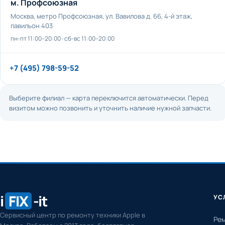
м. Профсоюзная
Москва, метро Профсоюзная, ул. Вавилова д. 66, 4-й этаж,
павильон 403
пн-пт 11:00–20:00 · сб-вс 11:00–20:00
+7 (495) 798-59-52
Выберите филиал — карта переключится автоматически. Перед
визитом можно позвонить и уточнить наличие нужной запчасти.
i
FIX
-it
УС
Сервисный центр по ремонту техники Apple в
Рем