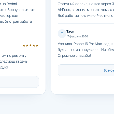
 на Redmi.
Отличный сервис, нашла через Я
те. Вернулась в тот
AirPods, заменил меньше чем за 
мастер дал
Всё работает отлично. Честно, о
й, быстрая работа,
Тася
Т
17 февраля 2026
Уронила iPhone 16 Pro Max, задн
★★★★★
буквально за пару часов. Не обм
етом по ремонту
Огромное спасибо!
 следующий день.
ндую!
Все о