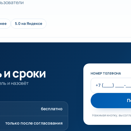
ользователи
анее
5.0 на Яндексе
 и сроки
Не заполняйте эт
НОМЕР ТЕЛЕФОНА
ль и назовёт
П
бесплатно
Нажимая кнопку, вы согл
только после согласования