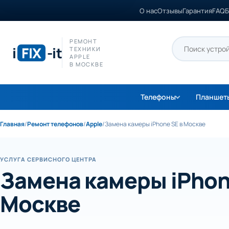
О нас
Отзывы
Гарантия
FAQ
Б
РЕМОНТ
i
FIX
-it
ТЕХНИКИ
APPLE
В МОСКВЕ
Телефоны
Планшет
Главная
/
Ремонт телефонов
/
Apple
/
Замена камеры iPhone SE в Москве
УСЛУГА СЕРВИСНОГО ЦЕНТРА
Замена камеры iPhon
Москве