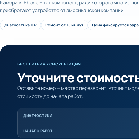
Камера в iPhone – тот компонент, ради которого многие п
приобретают устройство от американской компании.
Диагностика 0 ₽
Ремонт от 15 минут
Цена фиксируется зар
БЕСПЛАТНАЯ КОНСУЛЬТАЦИЯ
Уточните стоимость
Оставьте номер — мастер перезвонит, уточнит моде
стоимость до начала работ.
ДИАГНОСТИКА
НАЧАЛО РАБОТ