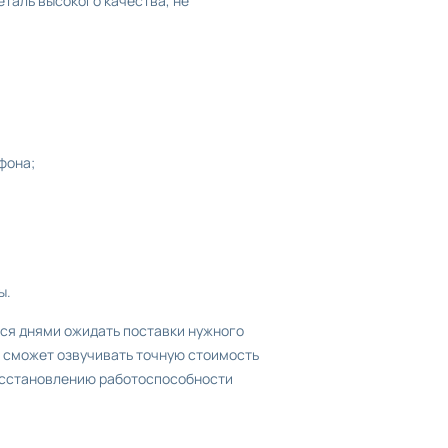
таль высокого качества, не
фона;
ы.
ся днями ожидать поставки нужного
р сможет озвучивать точную стоимость
восстановлению работоспособности