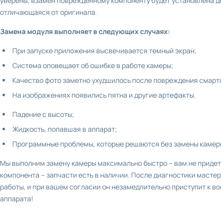
уверены, взамен поврежденному компоненту будет установлена де
отличающаяся от оригинала.
Замена модуля выполняет в следующих случаях:
При запуске приложения высвечивается темный экран;
Система оповещает об ошибке в работе камеры;
Качество фото заметно ухудшилось после повреждения смарт
На изображениях появились пятна и другие артефакты.
Падение с высоты;
Жидкость, попавшая в аппарат;
Программные проблемы, которые решаются без замены камер
Мы выполним замену камеры максимально быстро – вам не придет
компонента – запчасти есть в наличии. После диагностики масте
работы, и при вашем согласии он незамедлительно приступит к 
аппарата!