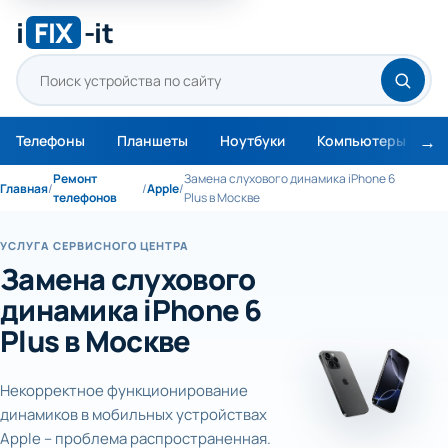
i
FIX
-it
Телефоны
Планшеты
Ноутбуки
Компьютеры
М
Ремонт
Замена слухового динамика iPhone 6
Главная
/
/
Apple
/
телефонов
Plus в Москве
УСЛУГА СЕРВИСНОГО ЦЕНТРА
Замена слухового
динамика iPhone 6
Plus в Москве
Некорректное функционирование
динамиков в мобильных устройствах
Apple – проблема распространенная.