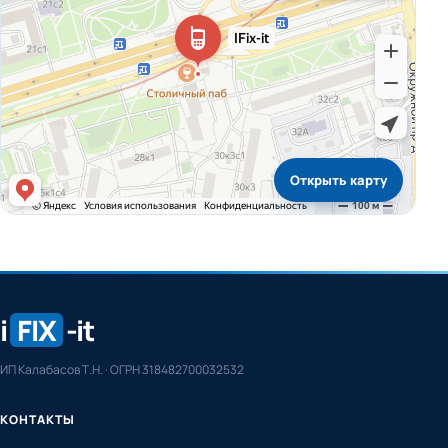
Открыть карту
i
FIX
-it
ИП Калабасов Т.Н. · ОГРН 318482700032532
КОНТАКТЫ