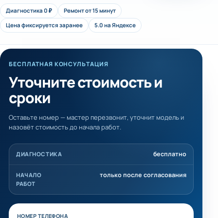
Диагностика 0 ₽
Ремонт от 15 минут
Цена фиксируется заранее
5.0 на Яндексе
БЕСПЛАТНАЯ КОНСУЛЬТАЦИЯ
Уточните стоимость и
сроки
Оставьте номер — мастер перезвонит, уточнит модель и
назовёт стоимость до начала работ.
бесплатно
ДИАГНОСТИКА
только после согласования
НАЧАЛО
РАБОТ
Не заполняйте это поле
НОМЕР ТЕЛЕФОНА