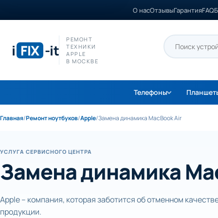
О нас
Отзывы
Гарантия
FAQ
Б
РЕМОНТ
i
FIX
-it
ТЕХНИКИ
APPLE
В МОСКВЕ
Телефоны
Планшет
Главная
/
Ремонт ноутбуков
/
Apple
/
Замена динамика MacBook Air
УСЛУГА СЕРВИСНОГО ЦЕНТРА
Замена динамика Mac
Apple – компания, которая заботится об отменном качеств
продукции.