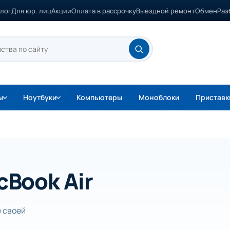
лог
Для юр. лиц
Акции
Оплата в рассрочку
Выездной ремонт
Обмен
Раз
ы
Ноутбуки
Компьютеры
Моноблоки
Приставк
Book Air
е своей