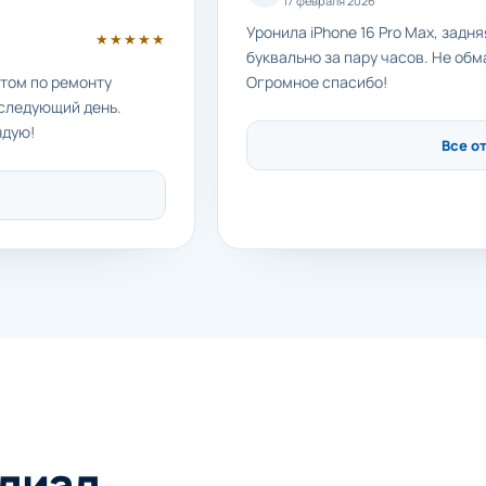
17 февраля 2026
Уронила iPhone 16 Pro Max, задн
★★★★★
буквально за пару часов. Не обм
етом по ремонту
Огромное спасибо!
 следующий день.
ндую!
Все о
лиал