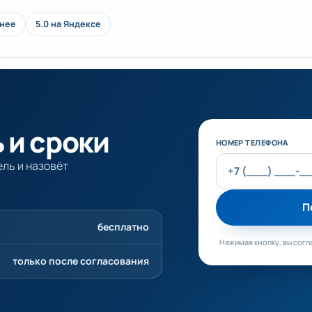
анее
5.0 на Яндексе
 и сроки
Не заполняйте эт
НОМЕР ТЕЛЕФОНА
ль и назовёт
П
бесплатно
Нажимая кнопку, вы согл
только после согласования