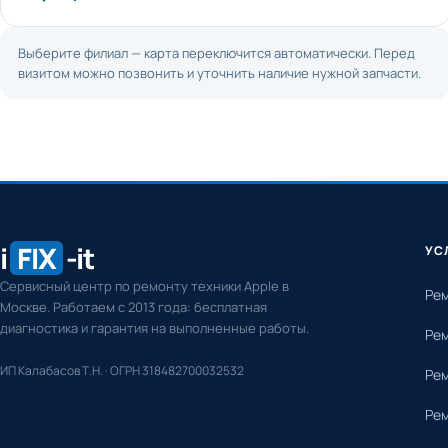
Выберите филиал — карта переключится автоматически. Перед
визитом можно позвонить и уточнить наличие нужной запчасти.
i
FIX
-it
УС
Сервисный центр по ремонту техники Apple в
Рем
Москве. Работаем с 2013 года: бесплатная
диагностика и гарантия на выполненные работы.
Рем
ИП Калабасов Т.Н. · ОГРН 318482700032532
Рем
Рем