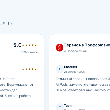
центру.
5.0
Сервис на Профсоюзн
★★★★★
м. Профсоюзная
359 отзывов
Евгения
★★★★★
Е
25 декабря 2025
 на Redmi.
Отличный сервис, нашла через Я
те. Вернулась в тот
AirPods, заменил меньше чем за 
мастер дал
Всё работает отлично. Честно, о
й, быстрая работа,
Тася
Т