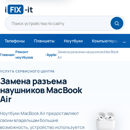
i
FIX
-it
Телефоны
Планшеты
Ноутбуки
Компьютеры
М
Ремонт
Замена разъема наушников MacBook
Главная
/
/
Apple
/
ноутбуков
Air
УСЛУГА СЕРВИСНОГО ЦЕНТРА
Замена разъема
наушников MacBook
Air
Ноутбуки MacBook Air предоставляют
своим владельцам большие
возможность, устройство используется