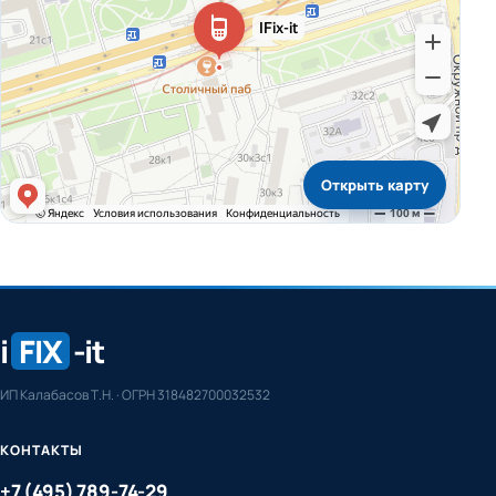
Открыть карту
i
FIX
-it
ИП Калабасов Т.Н. · ОГРН 318482700032532
КОНТАКТЫ
+7 (495) 789-74-29