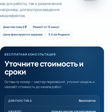
как для работы, так и развлечений,
например, для воспроизведения
медиафайлов.
Диагностика 0 ₽
Ремонт от 15 минут
Цена фиксируется заранее
5.0 на Яндексе
БЕСПЛАТНАЯ КОНСУЛЬТАЦИЯ
Уточните стоимость и
сроки
Оставьте номер — мастер перезвонит, уточнит модель и
назовёт стоимость до начала работ.
бесплатно
ДИАГНОСТИКА
только после согласования
НАЧАЛО