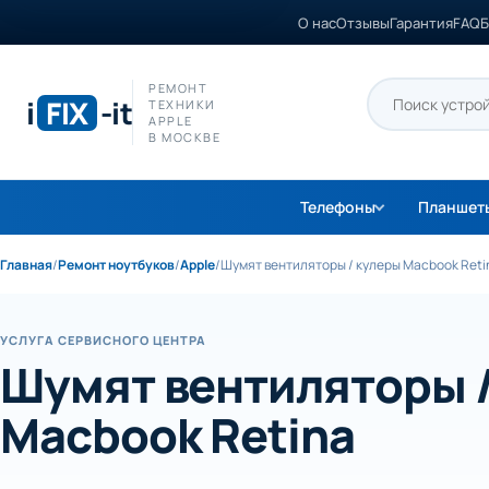
О нас
Отзывы
Гарантия
FAQ
Б
РЕМОНТ
i
FIX
-it
ТЕХНИКИ
APPLE
В МОСКВЕ
Телефоны
Планшет
Главная
/
Ремонт ноутбуков
/
Apple
/
Шумят вентиляторы / кулеры Macbook Reti
УСЛУГА СЕРВИСНОГО ЦЕНТРА
Шумят вентиляторы 
Macbook Retina