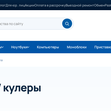
лог
Для юр. лиц
Акции
Оплата в рассрочку
Выездной ремонт
Обмен
Раз
ы
Ноутбуки
Компьютеры
Моноблоки
Приставк
na
/ кулеры