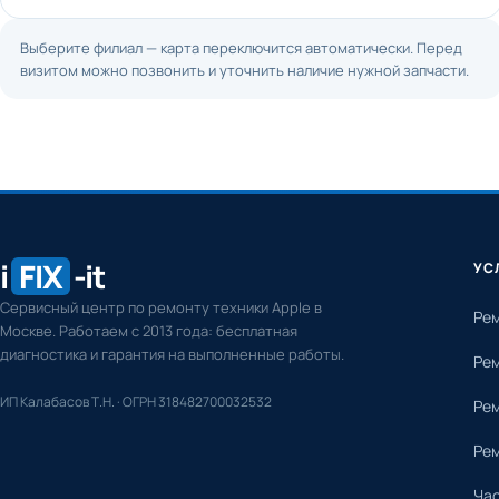
Выберите филиал — карта переключится автоматически. Перед
визитом можно позвонить и уточнить наличие нужной запчасти.
i
FIX
-it
УС
Сервисный центр по ремонту техники Apple в
Рем
Москве. Работаем с 2013 года: бесплатная
диагностика и гарантия на выполненные работы.
Рем
ИП Калабасов Т.Н. · ОГРН 318482700032532
Рем
Рем
Ча