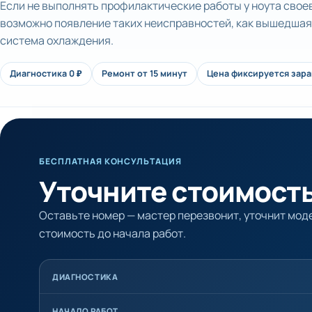
Если не выполнять профилактические работы у ноута свое
возможно появление таких неисправностей, как вышедшая
система охлаждения.
Диагностика 0 ₽
Ремонт от 15 минут
Цена фиксируется зар
БЕСПЛАТНАЯ КОНСУЛЬТАЦИЯ
Уточните стоимость
Оставьте номер — мастер перезвонит, уточнит моде
стоимость до начала работ.
ДИАГНОСТИКА
НАЧАЛО РАБОТ