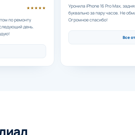
Уронила iPhone 16 Pro Max, задн
★★★★★
буквально за пару часов. Не обм
етом по ремонту
Огромное спасибо!
 следующий день.
ндую!
Все о
лиал