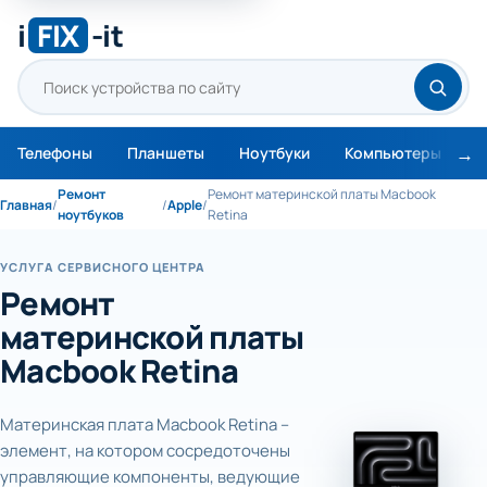
i
FIX
-it
Телефоны
Планшеты
Ноутбуки
Компьютеры
М
Ремонт
Ремонт материнской платы Macbook
Главная
/
/
Apple
/
ноутбуков
Retina
УСЛУГА СЕРВИСНОГО ЦЕНТРА
Ремонт
материнской платы
Macbook Retina
Материнская плата Macbook Retina –
элемент, на котором сосредоточены
управляющие компоненты, ведующие