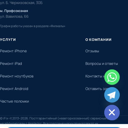
ул. Б. Черкизовская, 30Б
м. Профсоюзная
ул. Вавилова, 66
График работы указан в разделе «Филиалы»
УСЛУГИ
О КОМПАНИИ
Ремонт iPhone
Отзывы
Ремонт iPad
Вопросы и ответы
Ремонт ноутбуков
Контакты и адреса
Ремонт Android
Оставить заявку
chaty
Частые поломки
Hide
© iFix-it 2013–2026. Постгарантийный (неавторизованный) сервисный центр,
не аффилирован с Apple Inc. Все торговые марки принадлежат их