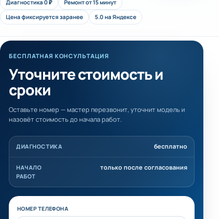
Диагностика 0 ₽
Ремонт от 15 минут
Цена фиксируется заранее
5.0 на Яндексе
БЕСПЛАТНАЯ КОНСУЛЬТАЦИЯ
Уточните стоимость и
сроки
Оставьте номер — мастер перезвонит, уточнит модель и
назовёт стоимость до начала работ.
бесплатно
ДИАГНОСТИКА
только после согласования
НАЧАЛО
РАБОТ
Не заполняйте это поле
НОМЕР ТЕЛЕФОНА