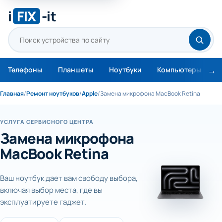
i
FIX
-it
Телефоны
Планшеты
Ноутбуки
Компьютеры
М
Главная
/
Ремонт ноутбуков
/
Apple
/
Замена микрофона MacBook Retina
УСЛУГА СЕРВИСНОГО ЦЕНТРА
Замена микрофона
MacBook Retina
Ваш ноутбук дает вам свободу выбора,
включая выбор места, где вы
эксплуатируете гаджет.