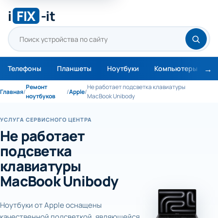
i
FIX
-it
Телефоны
Планшеты
Ноутбуки
Компьютеры
М
Ремонт
Не работает подсветка клавиатуры
Главная
/
/
Apple
/
ноутбуков
MacBook Unibody
УСЛУГА СЕРВИСНОГО ЦЕНТРА
Не работает
подсветка
клавиатуры
MacBook Unibody
Ноутбуки от Apple оснащены
качественной подсветкой, являющейся