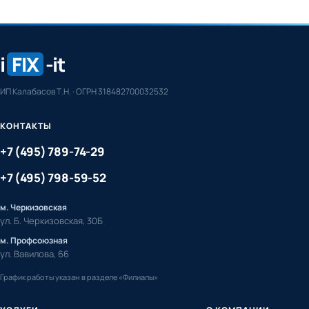
i
FIX
-it
ИП Калабасов Т.Н. · ОГРН 318482700032532
КОНТАКТЫ
+7 (495) 789-74-29
+7 (495) 798-59-52
м. Черкизовская
ул. Б. Черкизовская, 30Б
м. Профсоюзная
ул. Вавилова, 66
График работы указан в разделе «Филиалы»