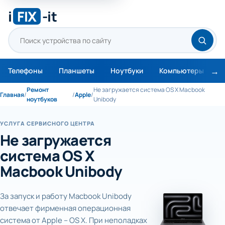
i
FIX
-it
Телефоны
Планшеты
Ноутбуки
Компьютеры
М
Ремонт
Не загружается система OS X Macbook
Главная
/
/
Apple
/
ноутбуков
Unibody
УСЛУГА СЕРВИСНОГО ЦЕНТРА
Не загружается
система OS X
Macbook Unibody
За запуск и работу Macbook Unibody
отвечает фирменная операционная
система от Apple – OS X. При неполадках