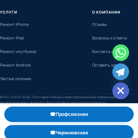
УСЛУГИ
О КОМПАНИИ
Ремонт iPhone
Отзывы
Ремонт iPad
Вопросы и ответы
Ремонт ноутбуков
Контакты и адреса
Ремонт Android
Оставить заявку
chaty
Частые поломки
Hide
© iFix-it 2013–2026. Постгарантийный (неавторизованный) сервисный центр,
не аффилирован с Apple Inc. Все торговые марки принадлежат их
правообладателям.
☎
Профсоюзная
, телефон +7 (495) 798-59-52
☎
Черкизовская
, телефон +7 (495) 789-74-29