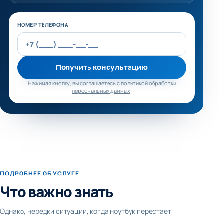
Не заполняйте это поле
НОМЕР ТЕЛЕФОНА
Получить консультацию
Нажимая кнопку, вы соглашаетесь с
политикой обработки
персональных данных
.
ПОДРОБНЕЕ ОБ УСЛУГЕ
Что важно знать
Однако, нередки ситуации, когда ноутбук перестает