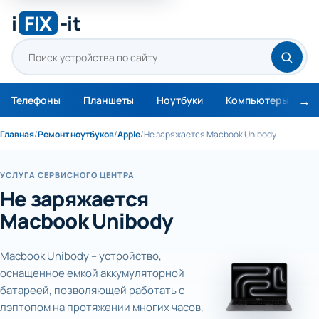
i
FIX
-it
Телефоны
Планшеты
Ноутбуки
Компьютеры
М
Главная
/
Ремонт ноутбуков
/
Apple
/
Не заряжается Macbook Unibody
УСЛУГА СЕРВИСНОГО ЦЕНТРА
Не заряжается
Macbook Unibody
Macbook Unibody – устройство,
оснащенное емкой аккумуляторной
батареей, позволяющей работать с
лэптопом на протяжении многих часов,