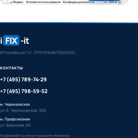
i
FIX
-it
ИП Калабасов Т.Н. · ОГРН 318482700032532
КОНТАКТЫ
+7 (495) 789-74-29
+7 (495) 798-59-52
м. Черкизовская
ул. Б. Черкизовская, 30Б
м. Профсоюзная
ул. Вавилова, 66
График работы указан в разделе «Филиалы»