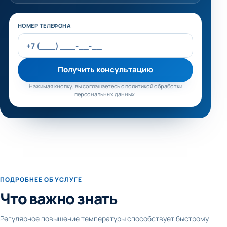
Не заполняйте это поле
НОМЕР ТЕЛЕФОНА
Получить консультацию
Нажимая кнопку, вы соглашаетесь с
политикой обработки
персональных данных
.
ПОДРОБНЕЕ ОБ УСЛУГЕ
Что важно знать
Регулярное повышение температуры способствует быстрому