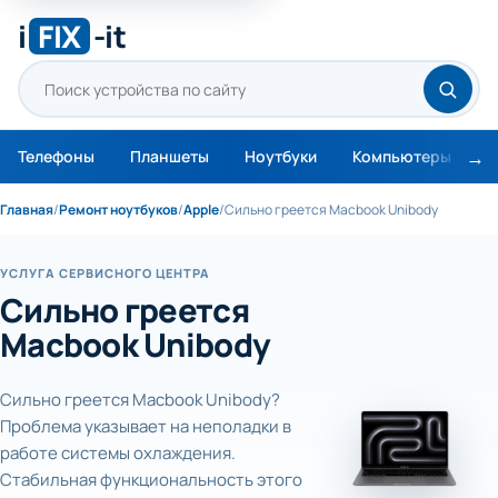
i
FIX
-it
Телефоны
Планшеты
Ноутбуки
Компьютеры
М
Главная
/
Ремонт ноутбуков
/
Apple
/
Сильно греется Macbook Unibody
УСЛУГА СЕРВИСНОГО ЦЕНТРА
Сильно греется
Macbook Unibody
Сильно греется Macbook Unibody?
Проблема указывает на неполадки в
работе системы охлаждения.
Стабильная функциональность этого