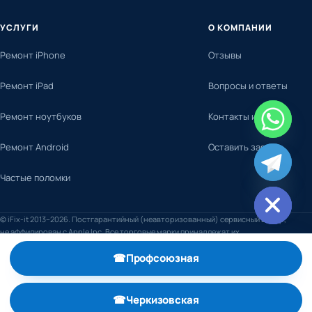
УСЛУГИ
О КОМПАНИИ
Ремонт iPhone
Отзывы
Ремонт iPad
Вопросы и ответы
Ремонт ноутбуков
Контакты и адреса
Ремонт Android
Оставить заявку
chaty
Частые поломки
Hide
© iFix-it 2013–2026. Постгарантийный (неавторизованный) сервисный центр,
не аффилирован с Apple Inc. Все торговые марки принадлежат их
правообладателям.
☎
Профсоюзная
, телефон +7 (495) 798-59-52
☎
Черкизовская
, телефон +7 (495) 789-74-29