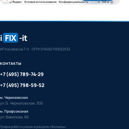
i
FIX
-it
ИП Калабасов Т.Н. · ОГРН 318482700032532
КОНТАКТЫ
+7 (495) 789-74-29
+7 (495) 798-59-52
м. Черкизовская
ул. Б. Черкизовская, 30Б
м. Профсоюзная
ул. Вавилова, 66
График работы указан в разделе «Филиалы»