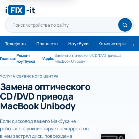
i
FIX
-it
Телефоны
Планшеты
Ноутбуки
Компьютеры
М
Ремонт
Замена оптического CD/DVD привода
Главная
/
/
Apple
/
ноутбуков
MacBook Unibody
УСЛУГА СЕРВИСНОГО ЦЕНТРА
Замена оптического
CD/DVD привода
MacBook Unibody
Если дисковод вашего Макбука не
работает: функционирует некорректно,
в нем застрял диск, повреждена