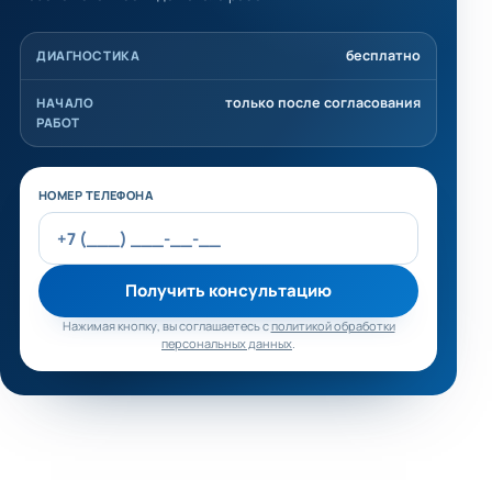
бесплатно
ДИАГНОСТИКА
только после согласования
НАЧАЛО
РАБОТ
Не заполняйте это поле
НОМЕР ТЕЛЕФОНА
Получить консультацию
Нажимая кнопку, вы соглашаетесь с
политикой обработки
персональных данных
.