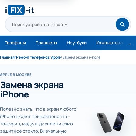
i
FIX
-it
Телефоны
Планшеты
Ноутбуки
Компьютеры
М
Главная
/
Ремонт телефонов
/
Apple
/
Замена экрана iPhone
APPLE В МОСКВЕ
Замена экрана
iPhone
Полезно знать, что в экран любого
iPhone входят три компонента –
тачскрин, модуль дисплея и само
защитное стекло. Визуальную