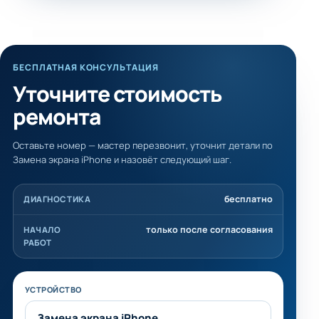
БЕСПЛАТНАЯ КОНСУЛЬТАЦИЯ
Уточните стоимость
ремонта
Оставьте номер — мастер перезвонит, уточнит детали по
Замена экрана iPhone и назовёт следующий шаг.
бесплатно
ДИАГНОСТИКА
только после согласования
НАЧАЛО
РАБОТ
Не заполняйте это поле
УСТРОЙСТВО