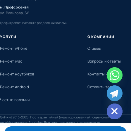
м. Профсоюзная
ул. Вавилова, 66
График работы указан в разделе «Филиалы»
УСЛУГИ
О КОМПАНИИ
Ремонт iPhone
Отзывы
Ремонт iPad
Вопросы и ответы
Ремонт ноутбуков
Контакты и адреса
Ремонт Android
Оставить заявку
chaty
Частые поломки
Hide
© iFix-it 2013–2026. Постгарантийный (неавторизованный) сервисный центр,
не аффилирован с Apple Inc. Все торговые марки принадлежат их
правообладателям.