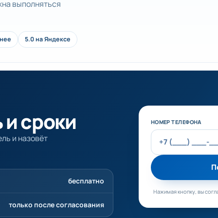
лжна выполняться
анее
5.0 на Яндексе
 и сроки
Не заполняйте эт
НОМЕР ТЕЛЕФОНА
ль и назовёт
П
бесплатно
Нажимая кнопку, вы согл
только после согласования