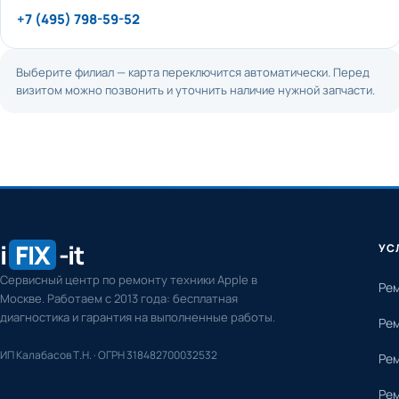
+7 (495) 798-59-52
Выберите филиал — карта переключится автоматически. Перед
визитом можно позвонить и уточнить наличие нужной запчасти.
i
FIX
-it
УС
Сервисный центр по ремонту техники Apple в
Рем
Москве. Работаем с 2013 года: бесплатная
диагностика и гарантия на выполненные работы.
Рем
ИП Калабасов Т.Н. · ОГРН 318482700032532
Рем
Рем