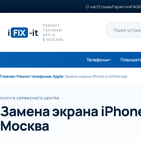
О нас
Отзывы
Гарантия
FAQ
Б
РЕМОНТ
i
FIX
-it
ТЕХНИКИ
APPLE
В МОСКВЕ
Телефоны
Планшет
Главная
/
Ремонт телефонов
/
Apple
/
Замена экрана iPhone 4/4S Москва
УСЛУГА СЕРВИСНОГО ЦЕНТРА
Замена экрана iPhon
Москва