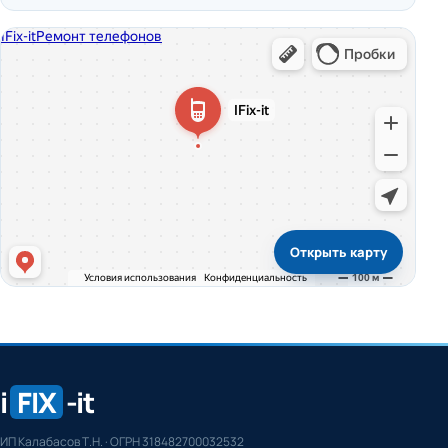
Открыть карту
i
FIX
-it
ИП Калабасов Т.Н. · ОГРН 318482700032532