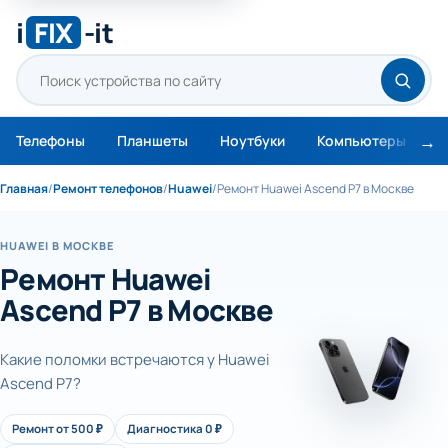
i
FIX
-it
Телефоны
Планшеты
Ноутбуки
Компьютеры
М
Главная
/
Ремонт телефонов
/
Huawei
/
Ремонт Huawei Ascend P7 в Москве
HUAWEI В МОСКВЕ
Ремонт Huawei
Ascend P7 в Москве
Какие поломки встречаются у Huawei
Ascend P7?
Ремонт от 500 ₽
Диагностика 0 ₽