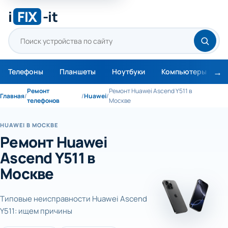
i
FIX
-it
Телефоны
Планшеты
Ноутбуки
Компьютеры
М
Ремонт
Ремонт Huawei Ascend Y511 в
Главная
/
/
Huawei
/
телефонов
Москве
HUAWEI В МОСКВЕ
Ремонт Huawei
Ascend Y511 в
Москве
Типовые неисправности Huawei Ascend
Y511: ищем причины