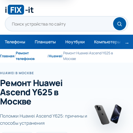
i
FIX
-it
Телефоны
Планшеты
Ноутбуки
Компьютеры
М
Ремонт
Ремонт Huawei Ascend Y625 в
Главная
/
/
Huawei
/
телефонов
Москве
HUAWEI В МОСКВЕ
Ремонт Huawei
Ascend Y625 в
Москве
Поломки Huawei Ascend Y625: причины и
способы устранения