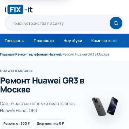
i
FIX
-it
Телефоны
Планшеты
Ноутбуки
Компьютеры
М
Главная
/
Ремонт телефонов
/
Huawei
/
Ремонт Huawei GR3 в Москве
HUAWEI В МОСКВЕ
Ремонт Huawei GR3 в
Москве
Самые частые поломки смартфонов
Huawei Honor GR3
Ремонт от 500 ₽
Диагностика 0 ₽