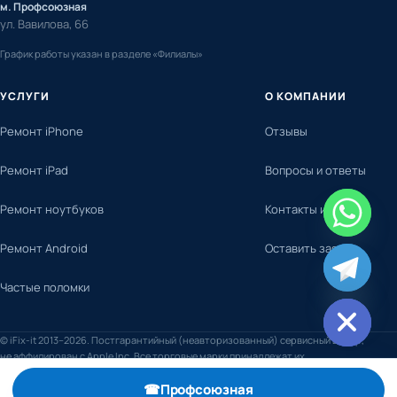
м. Профсоюзная
ул. Вавилова, 66
График работы указан в разделе «Филиалы»
УСЛУГИ
О КОМПАНИИ
Ремонт iPhone
Отзывы
Ремонт iPad
Вопросы и ответы
Ремонт ноутбуков
Контакты и адреса
Ремонт Android
Оставить заявку
chaty
Частые поломки
Hide
© iFix-it 2013–2026. Постгарантийный (неавторизованный) сервисный центр,
не аффилирован с Apple Inc. Все торговые марки принадлежат их
правообладателям.
☎
Профсоюзная