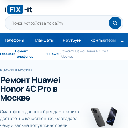
i
FIX
-it
Телефоны
Планшеты
Ноутбуки
Компьютеры
М
Ремонт
Ремонт Huawei Honor 4C Pro в
Главная
/
/
Huawei
/
телефонов
Москве
HUAWEI В МОСКВЕ
Ремонт Huawei
Honor 4C Pro в
Москве
Смартфоны данного бренда – техника
достаточно качественная, благодаря
чему и весьма популярная среди