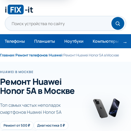
i
FIX
-it
Телефоны
Планшеты
Ноутбуки
Компьютеры
М
Главная
/
Ремонт телефонов
/
Huawei
/
Ремонт Huawei Honor 5A в Москве
HUAWEI В МОСКВЕ
Ремонт Huawei
Honor 5A в Москве
Топ самых частых неполадок
смартфонов Huawei Honor 5A
Ремонт от 500 ₽
Диагностика 0 ₽