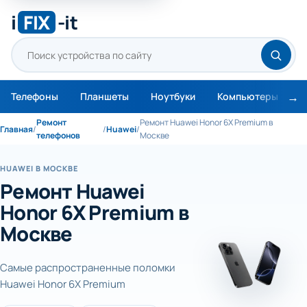
i
FIX
-it
Телефоны
Планшеты
Ноутбуки
Компьютеры
М
Ремонт
Ремонт Huawei Honor 6X Premium в
Главная
/
/
Huawei
/
телефонов
Москве
HUAWEI В МОСКВЕ
Ремонт Huawei
Honor 6X Premium в
Москве
Самые распространенные поломки
Huawei Honor 6X Premium