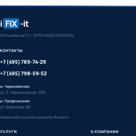
i
FIX
-it
ИП Калабасов Т.Н. · ОГРН 318482700032532
КОНТАКТЫ
+7 (495) 789-74-29
+7 (495) 798-59-52
м. Черкизовская
ул. Б. Черкизовская, 30Б
м. Профсоюзная
ул. Вавилова, 66
График работы указан в разделе «Филиалы»
УСЛУГИ
О КОМПАНИИ