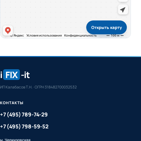
Открыть карту
i
FIX
-it
ИП Калабасов Т.Н. · ОГРН 318482700032532
КОНТАКТЫ
+7 (495) 789-74-29
+7 (495) 798-59-52
м. Черкизовская