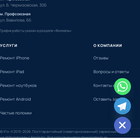
ул. Б. Черкизовская, 30Б
м. Профсоюзная
ул. Вавилова, 66
График работы указан в разделе «Филиалы»
УСЛУГИ
О КОМПАНИИ
Ремонт iPhone
Отзывы
Ремонт iPad
Вопросы и ответы
Ремонт ноутбуков
Контакты и адреса
Ремонт Android
Оставить заявку
chaty
Частые поломки
Hide
© iFix-it 2013–2026. Постгарантийный (неавторизованный) сервисный центр,
не аффилирован с Apple Inc. Все торговые марки принадлежат их