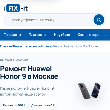
i
FIX
-it
Телефоны
Планшеты
Ноутбуки
Компьютеры
М
Главная
/
Ремонт телефонов
/
Huawei
/
Ремонт Huawei Honor 9 в Москве
HUAWEI В МОСКВЕ
Ремонт Huawei
Honor 9 в Москве
Какие поломки Huawei Honor 9
встречаются чаще всего?
Ремонт от 500 ₽
Диагностика 0 ₽