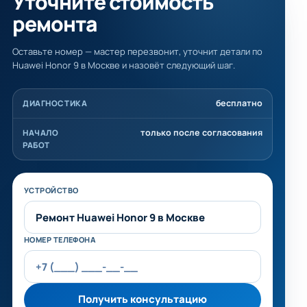
Уточните стоимость
ремонта
Оставьте номер — мастер перезвонит, уточнит детали по
Huawei Honor 9 в Москве и назовёт следующий шаг.
бесплатно
ДИАГНОСТИКА
только после согласования
НАЧАЛО
РАБОТ
Не заполняйте это поле
УСТРОЙСТВО
НОМЕР ТЕЛЕФОНА
Получить консультацию