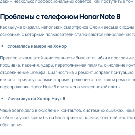
дадим несколько профессиональных советов, как поступить в том 
Проблемы с телефоном Honor Note 8
Как мы уже сказали, неполадки смартфонов Сяоми весьма сходны
основные, с которыми пользователи сталкиваются наиболее част
сломалась камера на Хонор
Предпосылками этой неисправности бывают ошибки в программе,
прошивка, падения, удары, переполненная память, окисление кон
отсоединение шлейфа. Диагностика и ремонт исправят ситуацию. 
выяснят причину поломки и примут решение о том, какой ремонт 
перепрошивка Honor Note 8 или замена материнской платы.
Исчез звук на Хонор Ноут 8
Чаще всего дело в окислении контактов, системных ошибках, нека
любом случае, какой бы ни была причина полмки, опытный мастер
обращения.