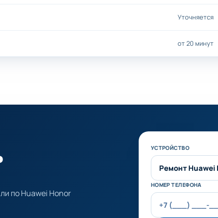
Уточняется
от 20 минут
ь
Не заполняйте эт
УСТРОЙСТВО
НОМЕР ТЕЛЕФОНА
ли по Huawei Honor