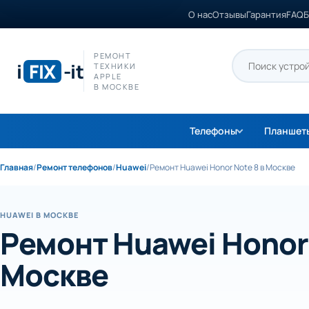
О нас
Отзывы
Гарантия
FAQ
Б
РЕМОНТ
i
FIX
-it
ТЕХНИКИ
APPLE
В МОСКВЕ
Телефоны
Планшет
Главная
/
Ремонт телефонов
/
Huawei
/
Ремонт Huawei Honor Note 8 в Москве
HUAWEI В МОСКВЕ
Ремонт Huawei Honor 
Москве