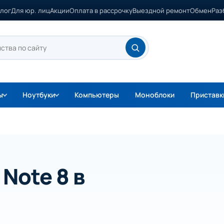
лог
Для юр. лиц
Акции
Оплата в рассрочку
Выездной ремонт
Обмен
Раз
ы
Ноутбуки
Компьютеры
Моноблоки
Приставк
Note 8 в