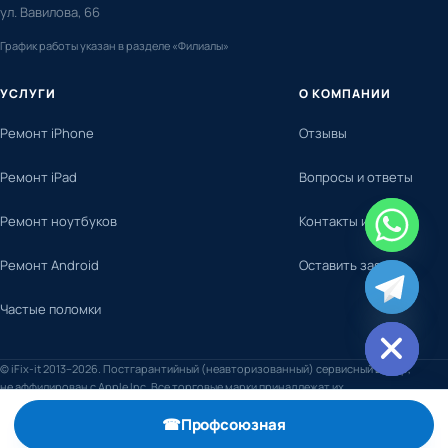
ул. Вавилова, 66
График работы указан в разделе «Филиалы»
УСЛУГИ
О КОМПАНИИ
Ремонт iPhone
Отзывы
Ремонт iPad
Вопросы и ответы
Ремонт ноутбуков
Контакты и адреса
Ремонт Android
Оставить заявку
chaty
Частые поломки
Hide
© iFix-it 2013–2026. Постгарантийный (неавторизованный) сервисный центр,
не аффилирован с Apple Inc. Все торговые марки принадлежат их
правообладателям.
☎
Профсоюзная
, телефон +7 (495) 798-59-52