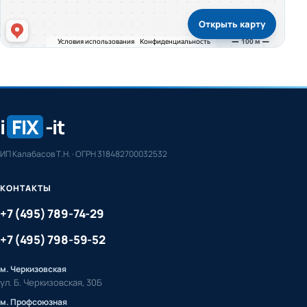
Открыть карту
i
FIX
-it
ИП Калабасов Т.Н. · ОГРН 318482700032532
КОНТАКТЫ
+7 (495) 789-74-29
+7 (495) 798-59-52
м. Черкизовская
ул. Б. Черкизовская, 30Б
м. Профсоюзная