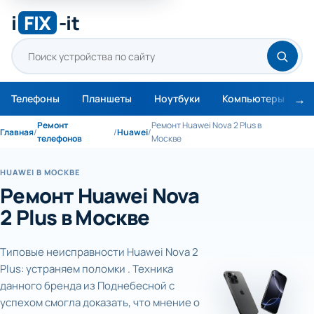
i
FIX
-it
Телефоны
Планшеты
Ноутбуки
Компьютеры
М
Ремонт
Ремонт Huawei Nova 2 Plus в
Главная
/
/
Huawei
/
телефонов
Москве
HUAWEI В МОСКВЕ
Ремонт Huawei Nova
2 Plus в Москве
Типовые неисправности Huawei Nova 2
Plus: устраняем поломки . Техника
данного бренда из Поднебесной с
успехом смогла доказать, что мнение о