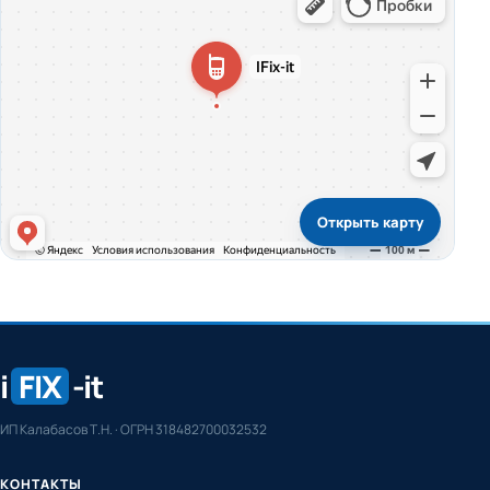
Открыть карту
i
FIX
-it
ИП Калабасов Т.Н. · ОГРН 318482700032532
КОНТАКТЫ