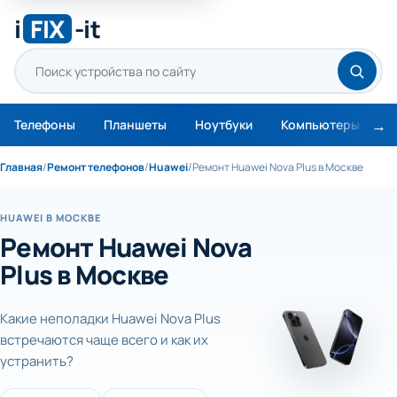
i
FIX
-it
Телефоны
Планшеты
Ноутбуки
Компьютеры
М
Главная
/
Ремонт телефонов
/
Huawei
/
Ремонт Huawei Nova Plus в Москве
HUAWEI В МОСКВЕ
Ремонт Huawei Nova
Plus в Москве
Какие неполадки Huawei Nova Plus
встречаются чаще всего и как их
устранить?