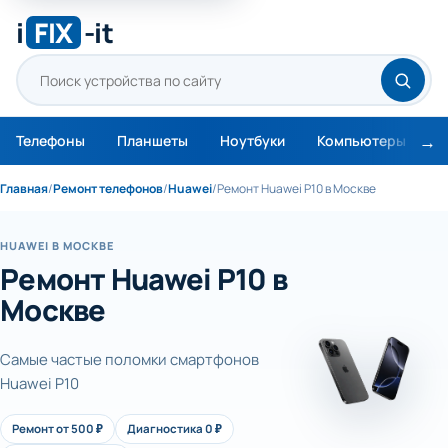
i
FIX
-it
Телефоны
Планшеты
Ноутбуки
Компьютеры
М
Главная
/
Ремонт телефонов
/
Huawei
/
Ремонт Huawei P10 в Москве
HUAWEI В МОСКВЕ
Ремонт Huawei P10 в
Москве
Самые частые поломки смартфонов
Huawei P10
Ремонт от 500 ₽
Диагностика 0 ₽