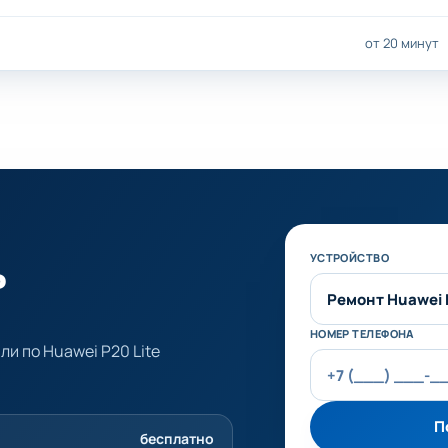
от 20 минут
ь
Не заполняйте эт
УСТРОЙСТВО
НОМЕР ТЕЛЕФОНА
и по Huawei P20 Lite
П
бесплатно