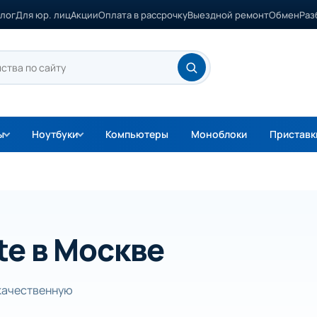
лог
Для юр. лиц
Акции
Оплата в рассрочку
Выездной ремонт
Обмен
Раз
ы
Ноутбуки
Компьютеры
Моноблоки
Приставк
te в Москве
окачественную