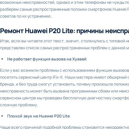
возможных неисправностей, однако и этим телефонам не чужды по
разберем самые распространенные поломки смартфонов Huawei P2
советов по их устранению.
Ремонт Huawei P20 Lite: причины неисп
Итак, если вы читаете этот текст, значит, столкнулись с типовой
представлен список самых распространенных проблем с данной 
Не работает функция вызова на Хуавей
Если у вас возникли проблемы с использованием функции вызовов,
посетить сервисный центр iFix-it. Наши мастера имеют обширный
бренда, и без труда смогут установить, почему произошла полом
неисправность может быть вызвана программным сбоем или неис
сервисном центре мы проведем бесплатную диагностику смартф
сложную проблему.
Плохой звук на Huawei P20 Lite
Чаще всего причиной подобной проблемы становится некорректна