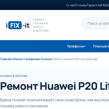
О нас
Отзывы
Гарантия
FAQ
Б
РЕМОНТ
i
FIX
-it
ТЕХНИКИ
APPLE
В МОСКВЕ
Телефоны
Планшет
Главная
/
Ремонт телефонов
/
Huawei
/
Ремонт Huawei P20 Lite в Москве
HUAWEI В МОСКВЕ
Ремонт Huawei P20 Li
Бренд Huawei позиционирует свои смартфоны, как высок
технику нового поколения.