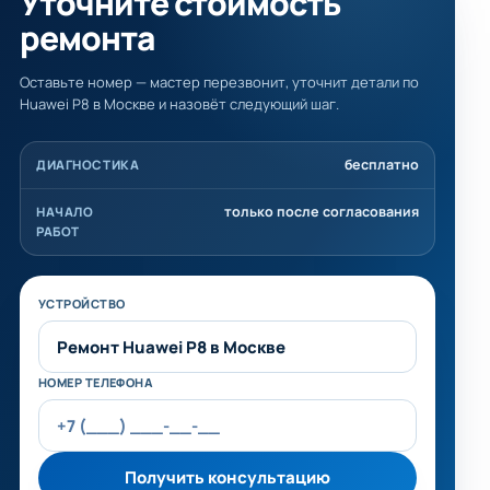
Уточните стоимость
ремонта
Оставьте номер — мастер перезвонит, уточнит детали по
Huawei P8 в Москве и назовёт следующий шаг.
бесплатно
ДИАГНОСТИКА
только после согласования
НАЧАЛО
РАБОТ
Не заполняйте это поле
УСТРОЙСТВО
НОМЕР ТЕЛЕФОНА
Получить консультацию