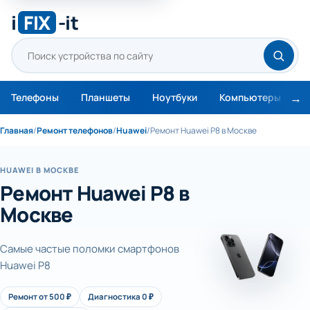
i
FIX
-it
Телефоны
Планшеты
Ноутбуки
Компьютеры
М
Главная
/
Ремонт телефонов
/
Huawei
/
Ремонт Huawei P8 в Москве
HUAWEI В МОСКВЕ
Ремонт Huawei P8 в
Москве
Самые частые поломки смартфонов
Huawei P8
Ремонт от 500 ₽
Диагностика 0 ₽