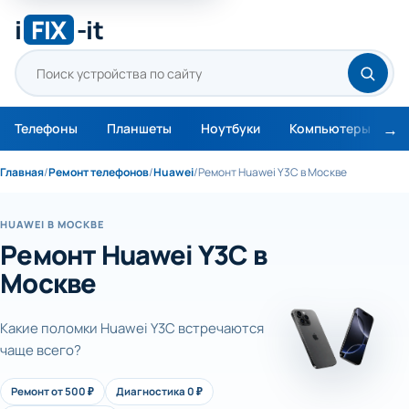
i
FIX
-it
Телефоны
Планшеты
Ноутбуки
Компьютеры
М
Главная
/
Ремонт телефонов
/
Huawei
/
Ремонт Huawei Y3C в Москве
HUAWEI В МОСКВЕ
Ремонт Huawei Y3C в
Москве
Какие поломки Huawei Y3C встречаются
чаще всего?
Ремонт от 500 ₽
Диагностика 0 ₽