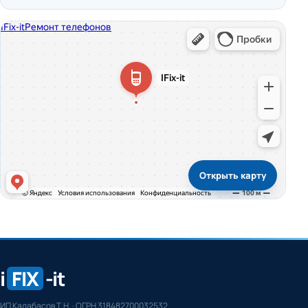
Открыть карту
i
FIX
-it
ИП Калабасов Т.Н. · ОГРН 318482700032532