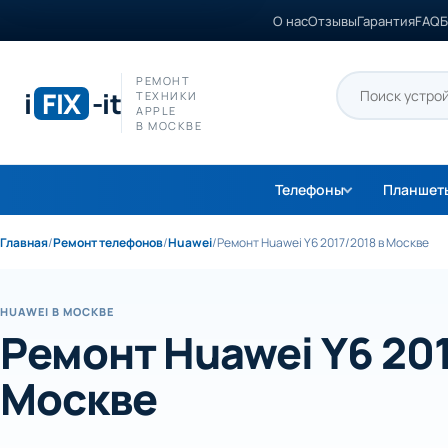
О нас
Отзывы
Гарантия
FAQ
Б
РЕМОНТ
i
FIX
-it
ТЕХНИКИ
APPLE
В МОСКВЕ
Телефоны
Планшет
Главная
/
Ремонт телефонов
/
Huawei
/
Ремонт Huawei Y6 2017/2018 в Москве
HUAWEI В МОСКВЕ
Ремонт Huawei Y6 201
Москве