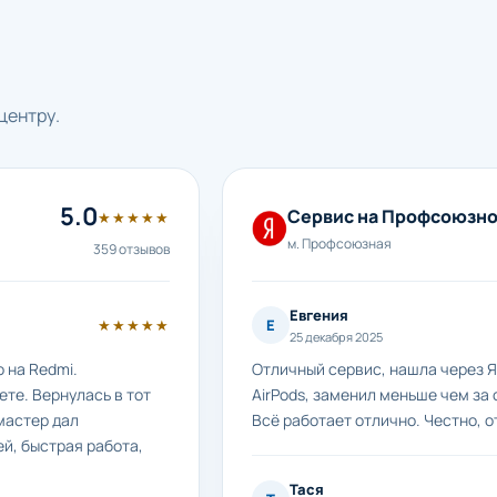
центру.
5.0
Сервис на Профсоюзн
★★★★★
м. Профсоюзная
359 отзывов
Евгения
★★★★★
Е
25 декабря 2025
 на Redmi.
Отличный сервис, нашла через Я
те. Вернулась в тот
AirPods, заменил меньше чем за 
мастер дал
Всё работает отлично. Честно, о
й, быстрая работа,
Тася