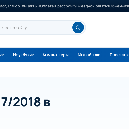
лог
Для юр. лиц
Акции
Оплата в рассрочку
Выездной ремонт
Обмен
Раз
ы
Ноутбуки
Компьютеры
Моноблоки
Приставк
7/2018 в