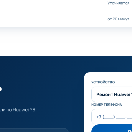
Уточняется
от 20 минут
ь
Не заполняйте эт
УСТРОЙСТВО
НОМЕР ТЕЛЕФОНА
ли по Huawei Y6
П