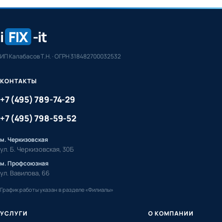
i
FIX
-it
ИП Калабасов Т.Н. · ОГРН 318482700032532
КОНТАКТЫ
+7 (495) 789-74-29
+7 (495) 798-59-52
м. Черкизовская
ул. Б. Черкизовская, 30Б
м. Профсоюзная
ул. Вавилова, 66
График работы указан в разделе «Филиалы»
УСЛУГИ
О КОМПАНИИ