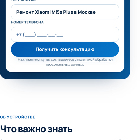
Не заполняйте это поле
НОМЕР ТЕЛЕФОНА
Получить консультацию
Нажимая кнопку, вы соглашаетесь с
политикой обработки
персональных данных
.
ОБ УСТРОЙСТВЕ
Что важно знать