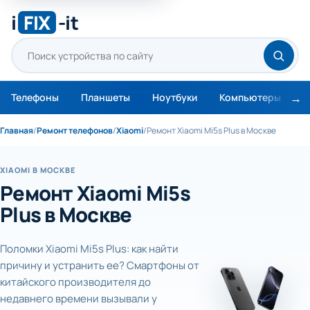
i
FIX
-it
Телефоны
Планшеты
Ноутбуки
Компьютеры
М
Главная
/
Ремонт телефонов
/
Xiaomi
/
Ремонт Xiaomi Mi5s Plus в Москве
XIAOMI В МОСКВЕ
Ремонт Xiaomi Mi5s
Plus в Москве
Поломки Xiaomi Mi5s Plus: как найти
причину и устранить ее? Смартфоны от
китайского производителя до
недавнего времени вызывали у