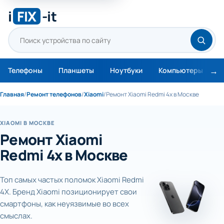
i
FIX
-it
Телефоны
Планшеты
Ноутбуки
Компьютеры
М
Главная
/
Ремонт телефонов
/
Xiaomi
/
Ремонт Xiaomi Redmi 4x в Москве
XIAOMI В МОСКВЕ
Ремонт Xiaomi
Redmi 4x в Москве
Топ самых частых поломок Xiaomi Redmi
4X. Бренд Xiaomi позиционирует свои
смартфоны, как неуязвимые во всех
смыслах.