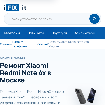
i
FIX
-it
Телефоны
Планшеты
Ноутбуки
Компьютеры
М
Ремонт
Ремонт Xiaomi Redmi Note 4x в
Главная
/
/
Xiaomi
/
телефонов
Москве
XIAOMI В МОСКВЕ
Ремонт Xiaomi
Redmi Note 4x в
Москве
Поломки Xiaomi Redmi Note 4X – какие
самые частые?. Смартфоны Xiaomi
уверенно завоевывают все новые и