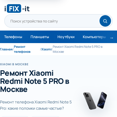
i
FIX
-it
Телефоны
Планшеты
Ноутбуки
Компьютеры
М
Ремонт
Ремонт Xiaomi Redmi Note 5 PRO в
Главная
/
/
Xiaomi
/
телефонов
Москве
XIAOMI В МОСКВЕ
Ремонт Xiaomi
Redmi Note 5 PRO в
Москве
Ремонт телефона Xiaomi Redmi Note 5
Pro: какие поломки самые частые?