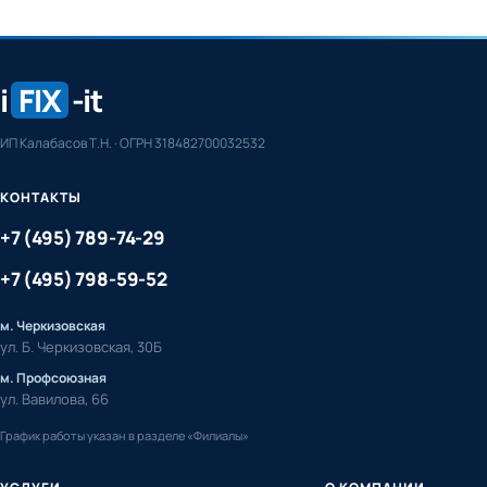
i
FIX
-it
ИП Калабасов Т.Н. · ОГРН 318482700032532
КОНТАКТЫ
+7 (495) 789-74-29
+7 (495) 798-59-52
м. Черкизовская
ул. Б. Черкизовская, 30Б
м. Профсоюзная
ул. Вавилова, 66
График работы указан в разделе «Филиалы»